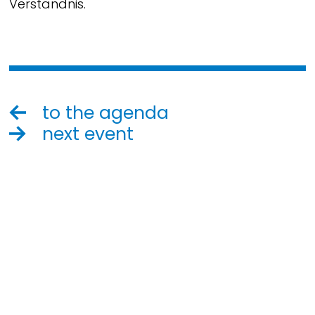
Verständnis.
to the agenda
next event