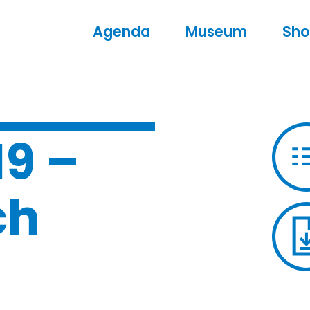
Agenda
Museum
Sh
19 –
ch