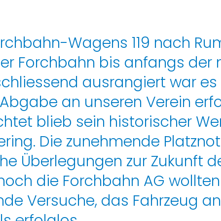
 Forchbahn-Wagens 119 nach R
der Forchbahn bis anfangs der 
nschliessend ausrangiert war e
 Abgabe an unseren Verein erf
tet blieb sein historischer W
gering. Die zunehmende Platz
he Überlegungen zur Zukunft de
) noch die Forchbahn AG woll
ende Versuche, das Fahrzeug 
s erfolglos.