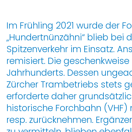
Im Frühling 2021 wurde der
„Hundertnünzähni“ blieb bei 
Spitzenverkehr im Einsatz. A
remisiert. Die geschenkweise
Jahrhunderts. Dessen ungeach
Zürcher Trambetriebs stets 
erforderte daher grundsätzlic
historische Forchbahn (VHF
resp. zurücknehmen. Ergänz
zu vermitteln, blieben ebenfall