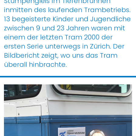
Stumpengleis im Tiefenbrunnen
inmitten des laufenden Trambetriebs.
13 begeisterte Kinder und Jugendliche
zwischen 9 und 23 Jahren waren mit
einem der letzten Tram 2000 der
ersten Serie unterwegs in Zürich. Der
Bildbericht zeigt, wo uns das Tram
überall hinbrachte.