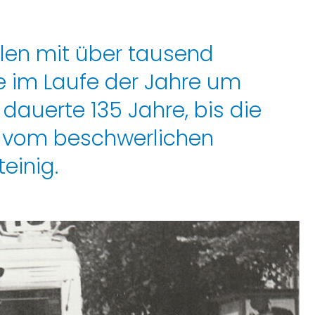
llen mit über tausend
e im Laufe der Jahre um
 dauerte 135 Jahre, bis die
g vom beschwerlichen
einig.