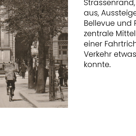
Strassenrand, 
aus, Aussteig
Bellevue und 
zentrale Mitte
einer Fahrtri
Verkehr etwa
konnte.