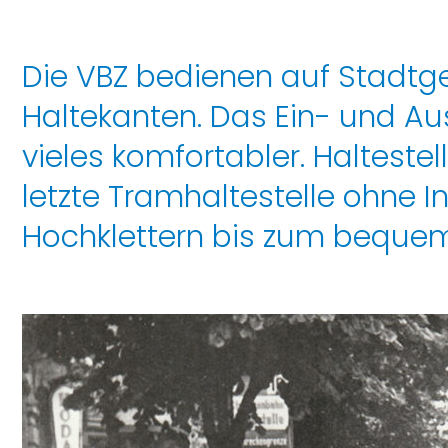
Die VBZ bedienen auf Stadtge
Haltekanten. Das Ein- und Au
vieles komfortabler. Haltestel
letzte Tramhaltestelle ohne
Hochklettern bis zum bequeme