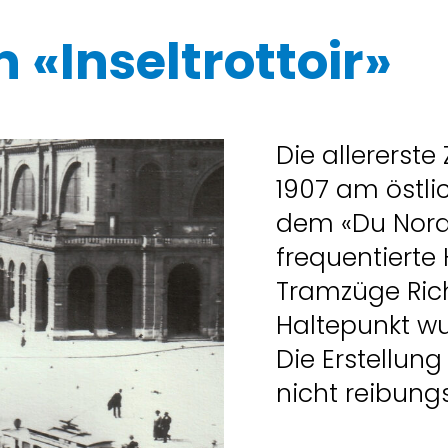
n «Inseltrottoir»
Die allererste
1907 am östli
dem «Du Nord»
frequentierte 
Tramzüge Rich
Haltepunkt wu
Die Erstellung
nicht reibung