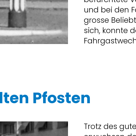
und bei den 
grosse Beliebt
sich, konnte 
Fahrgastwechs
lten Pfosten
Trotz des gu