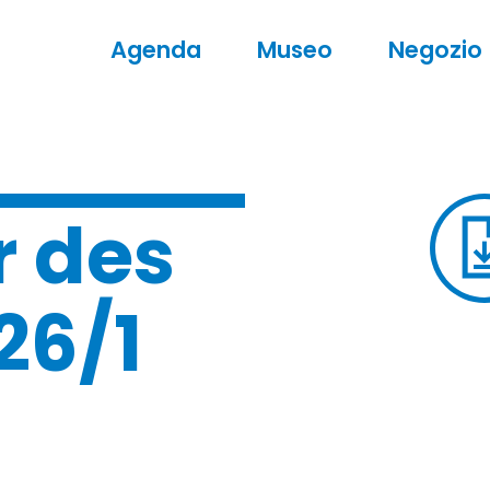
Agenda
Museo
Negozio
r des
26/1