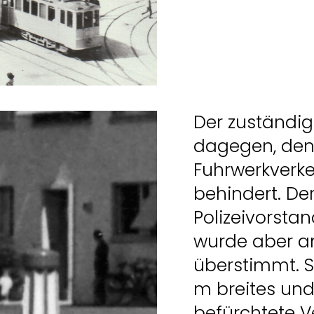
Der zuständig
dagegen, den
Fuhrwerkverke
behindert. De
Polizeivorsta
wurde aber an
überstimmt. S
m breites und 
befürchtete V