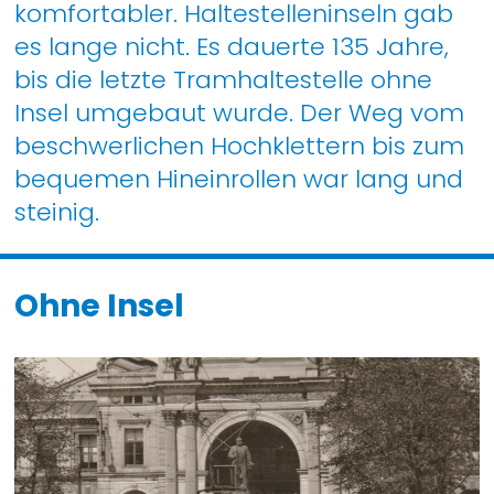
komfortabler. Haltestelleninseln gab
es lange nicht. Es dauerte 135 Jahre,
bis die letzte Tramhaltestelle ohne
Insel umgebaut wurde. Der Weg vom
beschwerlichen Hochklettern bis zum
bequemen Hineinrollen war lang und
steinig.
Ohne Insel