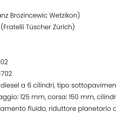
anz Brozincewic Wetzikon)
(Fratelli Tüscher Zürich)
702
3702
diesel a 6 cilindri, tipo sottopavime
ggio: 125 mm, corsa: 150 mm, cilindr
amento fluido, riduttore planetari