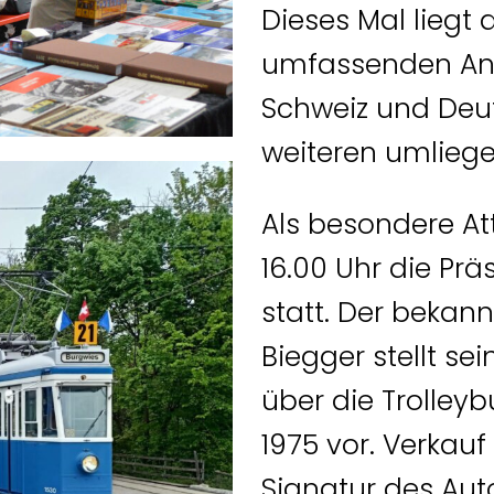
Dieses Mal liegt
umfassenden Ang
Schweiz und Deut
weiteren umlieg
Als besondere At
16.00 Uhr die Prä
statt. Der bekan
Biegger stellt se
über die Trolleyb
1975 vor. Verkau
Signatur des Auto