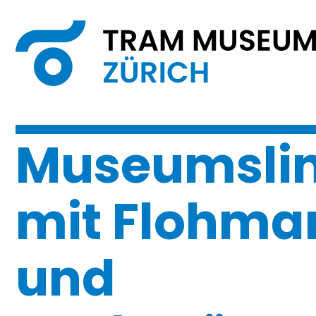
Museumslin
mit Flohma
und