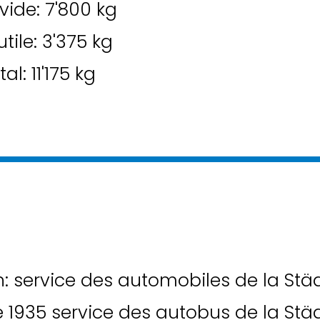
vide: 7'800 kg
tile: 3'375 kg
al: 11'175 kg
n: service des automobiles de la St
e 1935 service des autobus de la St