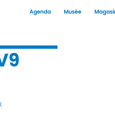
Agenda
Musée
Magasi
V9
x