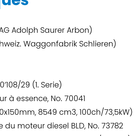
ques
(AG Adolph Saurer Arbon)
hweiz. Waggonfabrik Schlieren)
0‘108/29 (1. Serie)
ur à essence, No. 70041
 110x150mm, 8549 cm3, 100ch/73,5kW)
 du moteur diesel BLD, No. 73782