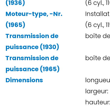
(1936)
(6 cyl.,
Moteur-type, -Nr.
Installa
(1965)
(6 cyl.,
Transmission de
boîte d
puissance (1930)
Transmission de
boîte d
puissance (1965)
Dimensions
longueu
largeur:
hauteur