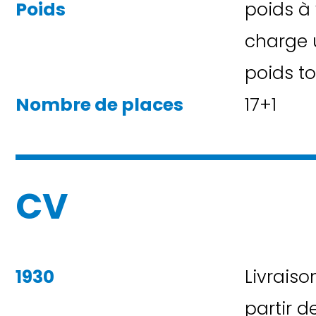
Poids
poids à 
charge u
poids tot
Nombre de places
17+1
CV
1930
Livraiso
partir d