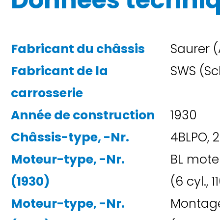
Données techni
Fabricant du châssis
Saurer 
Fabricant de la
SWS (Sc
carrosserie
Année de construction
1930
Châssis-type, -Nr.
4BLPO, 2
Moteur-type, -Nr.
BL mote
(1930)
(6 cyl.,
Moteur-type, -Nr.
Montage