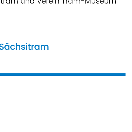
sitram und Verein Tram-Museum
 Sächsitram