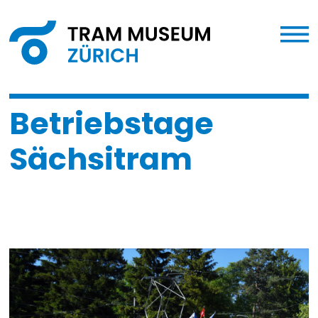
Betriebstage
Sächsitram