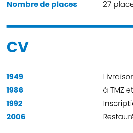
Nombre de places
27 place
CV
1949
Livraiso
1986
à TMZ e
1992
Inscript
2006
Restauré