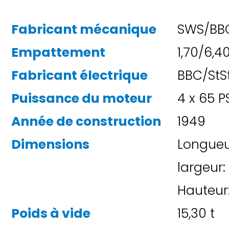
Fabricant mécanique
SWS/BBC
Empattement
1,70/6,4
Fabricant électrique
BBC/StS
Puissance du moteur
4 x 65 
Année de construction
1949
Dimensions
Longueur
largeur:
Hauteur
Poids à vide
15,30 t